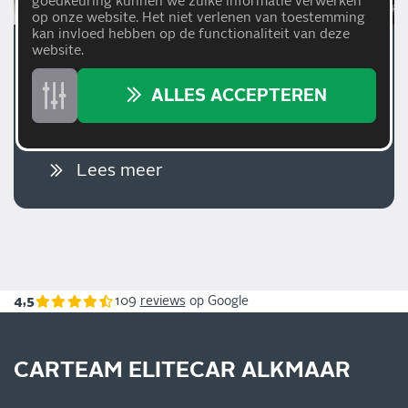
goedkeuring kunnen we zulke informatie verwerken
op onze website. Het niet verlenen van toestemming
kan invloed hebben op de functionaliteit van deze
website.
20/05/2026
WAAROM MODERNE AUTO'S
ALLES ACCEPTEREN
MEER ONDERHOUD NODIG
HEBBEN DAN VROEGER
Lees meer
4,5
109
reviews
op Google
CARTEAM ELITECAR ALKMAAR